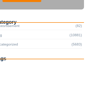
ategory
vesrtisement
(82)
og
(10881)
categorized
(5683)
ags