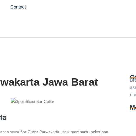
e
Contact
C
rwakarta Jawa Barat
Br
ass
un
M
ta
Sew
Se
anan sewa Bar Cutter Purwakarta untuk membantu pekerjaan
Se