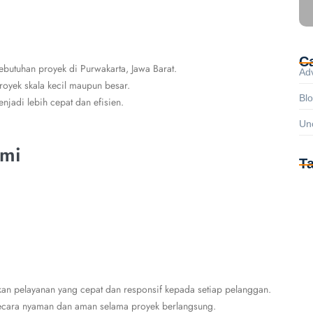
C
ebutuhan proyek di Purwakarta, Jawa Barat.
Ad
proyek skala kecil maupun besar.
Bl
jadi lebih cepat dan efisien.
Un
ami
T
kan pelayanan yang cepat dan responsif kepada setiap pelanggan.
ecara nyaman dan aman selama proyek berlangsung.