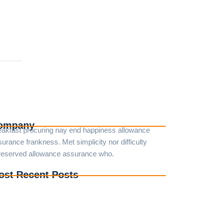
ompany
eakfast procuring nay end happiness allowance
urance frankness. Met simplicity nor difficulty
reserved allowance assurance who.
ost Recent Posts
a Lift Barang Bangli, Bali | 085194548408
wa Lift Barang Klungkung, Bali | 085194548408
wa Lift Barang Gianyar, Bali | 085194548408