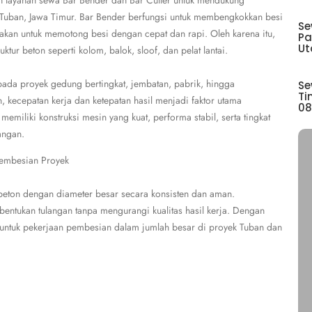
 layanan sewa Bar Bender dan Bar Cutter untuk mendukung
 Tuban, Jawa Timur. Bar Bender berfungsi untuk membengkokkan besi
Se
nakan untuk memotong besi dengan cepat dan rapi. Oleh karena itu,
Pa
Ut
ktur beton seperti kolom, balok, sloof, dan pelat lantai.
 pada proyek gedung bertingkat, jembatan, pabrik, hingga
Se
Ti
n, kecepatan kerja dan ketepatan hasil menjadi faktor utama
08
memiliki konstruksi mesin yang kuat, performa stabil, serta tingkat
angan.
Pembesian Proyek
eton dengan diameter besar secara konsisten dan aman.
ntukan tulangan tanpa mengurangi kualitas hasil kerja. Dengan
untuk pekerjaan pembesian dalam jumlah besar di proyek Tuban dan