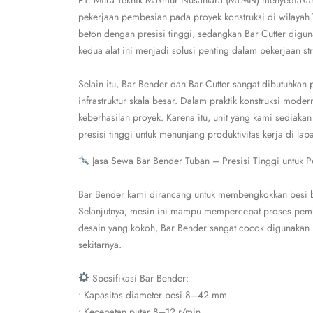
PT. Mitra Teknik Makmur Nusantara (MTMN) menyediakan
pekerjaan pembesian pada proyek konstruksi di wilayah
beton dengan presisi tinggi, sedangkan Bar Cutter digu
kedua alat ini menjadi solusi penting dalam pekerjaan stru
Selain itu, Bar Bender dan Bar Cutter sangat dibutuhkan
infrastruktur skala besar. Dalam praktik konstruksi moder
keberhasilan proyek. Karena itu, unit yang kami sediakan 
presisi tinggi untuk menunjang produktivitas kerja di lap
Jasa Sewa Bar Bender Tuban – Presisi Tinggi untuk 
Bar Bender kami dirancang untuk membengkokkan besi b
Selanjutnya, mesin ini mampu mempercepat proses pembe
desain yang kokoh, Bar Bender sangat cocok digunakan 
sekitarnya.
Spesifikasi Bar Bender:
• Kapasitas diameter besi 8–42 mm
• Kecepatan putar 8–12 r/min