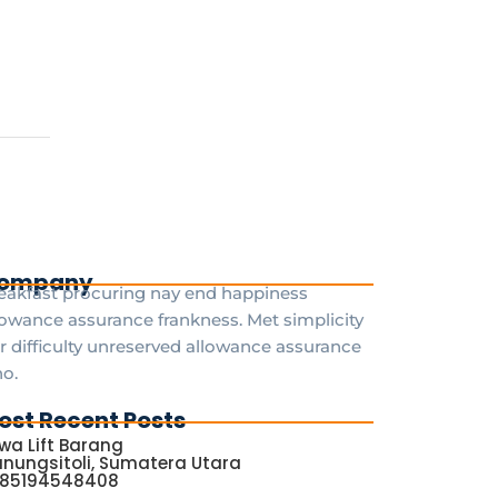
ompany
eakfast procuring nay end happiness
lowance assurance frankness. Met simplicity
r difficulty unreserved allowance assurance
o.
ost Recent Posts
wa Lift Barang
nungsitoli, Sumatera Utara
085194548408