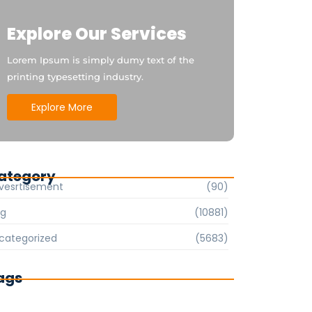
Explore Our Services
Lorem Ipsum is simply dumy text of the
printing typesetting industry.
Explore More
ategory
vesrtisement
(90)
og
(10881)
categorized
(5683)
ags