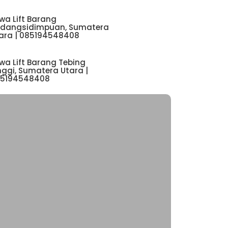
wa Lift Barang
dangsidimpuan, Sumatera
ara | 085194548408
wa Lift Barang Tebing
nggi, Sumatera Utara |
5194548408