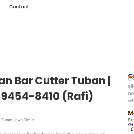
Contact
C
n Bar Cutter Tuban |
Br
al
-9454-8410 (Rafi)
no
wh
M
 Tuban, Jawa Timur.
Se
Gu
| 