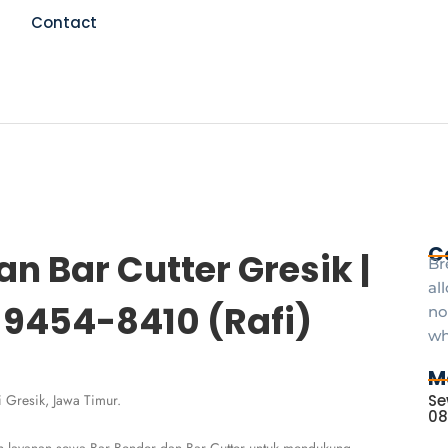
Contact
C
n Bar Cutter Gresik |
Br
al
-9454-8410 (Rafi)
no
wh
M
 Gresik, Jawa Timur.
Se
08