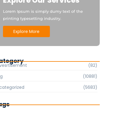
Explore Our Services
Lorem Ipsum is simply dumy text of the
printing typesetting industry.
Explore More
ategory
vesrtisement
(82)
og
(10881)
categorized
(5683)
ags