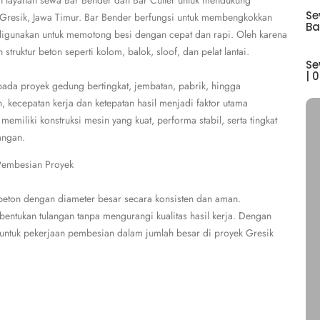
 layanan sewa Bar Bender dan Bar Cutter untuk mendukung
Se
 Gresik, Jawa Timur. Bar Bender berfungsi untuk membengkokkan
Ba
 digunakan untuk memotong besi dengan cepat dan rapi. Oleh karena
 struktur beton seperti kolom, balok, sloof, dan pelat lantai.
Se
| 
 pada proyek gedung bertingkat, jembatan, pabrik, hingga
n, kecepatan kerja dan ketepatan hasil menjadi faktor utama
memiliki konstruksi mesin yang kuat, performa stabil, serta tingkat
angan.
 Pembesian Proyek
eton dengan diameter besar secara konsisten dan aman.
ntukan tulangan tanpa mengurangi kualitas hasil kerja. Dengan
untuk pekerjaan pembesian dalam jumlah besar di proyek Gresik