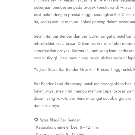
PT. Mitra Teknik Makmur Nusantara (MTMN) menyediakan
pekerjaan pembesian pada proyek konstruksi di wilayah
besi beton dengan presisi tinggi, sedangkan Bar Cutter
itu, kedua alat ini menjadi solusi penting dalam pekerjaan
Selain itu, Bar Bender dan Bar Cutter sangat dibutuhkan
infrastruktur skala besar. Dalam praktik konstruksi moder
keberhasilan proyek. Karena itu, unit yang kami sediakan 
presisi tinggi untuk menunjang produktivitas kerja di lap
Jasa Sewa Bar Bender Gresik – Presisi Tinggi untuk
Bar Bender kami dirancang untuk membengkokkan besi b
Selanjutnya, mesin ini mampu mempercepat proses pembe
desain yang kokoh, Bar Bender sangat cocok digunakan 
dan sekitarnya.
Spesifikasi Bar Bender:
• Kapasitas diameter besi 8–42 mm
• Kecepatan putar 8–12 r/min