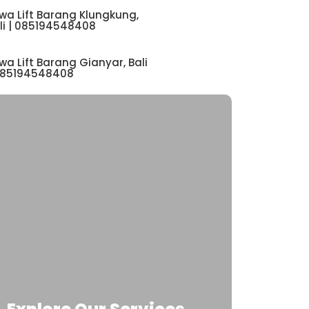
wa Lift Barang Klungkung,
li | 085194548408
wa Lift Barang Gianyar, Bali
085194548408