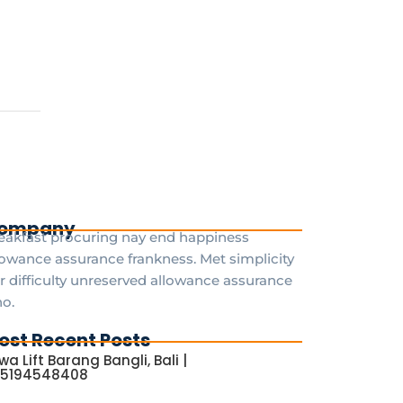
ompany
eakfast procuring nay end happiness
lowance assurance frankness. Met simplicity
r difficulty unreserved allowance assurance
o.
ost Recent Posts
wa Lift Barang Bangli, Bali |
5194548408