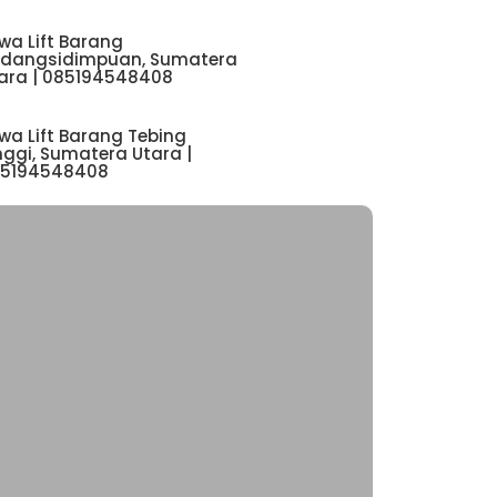
wa Lift Barang
dangsidimpuan, Sumatera
ara | 085194548408
wa Lift Barang Tebing
nggi, Sumatera Utara |
5194548408