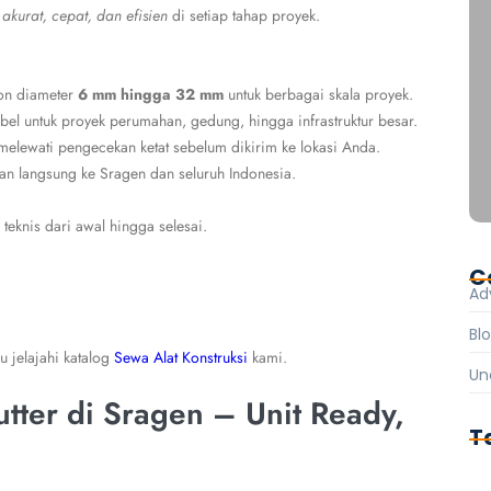
n
akurat, cepat, dan efisien
di setiap tahap proyek.
on diameter
6 mm hingga 32 mm
untuk berbagai skala proyek.
ibel untuk proyek perumahan, gedung, hingga infrastruktur besar.
 melewati pengecekan ketat sebelum dikirim ke lokasi Anda.
n langsung ke Sragen dan seluruh Indonesia.
eknis dari awal hingga selesai.
C
Ad
Bl
au jelajahi katalog
Sewa Alat Konstruksi
kami.
Un
tter di Sragen – Unit Ready,
T