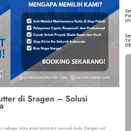
Se
Pa
Ut
Se
Ti
08
tter di Sragen – Solusi
a
r sebagai mitra andal konstruksi nasional Anda. Dengan unit