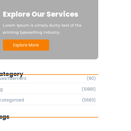
Explore Our Services
Lorem Ipsum is simply dumy text of the
printing typesetting industry.
Explore More
ategory
vesrtisement
(90)
og
(10881)
categorized
(5683)
ags