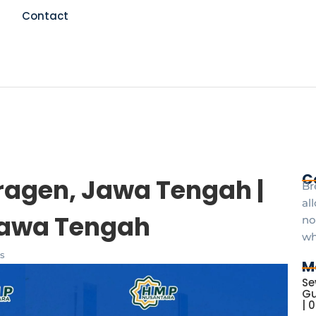
Contact
C
ragen, Jawa Tengah |
Br
al
Jawa Tengah
no
wh
s
M
Se
Gu
| 