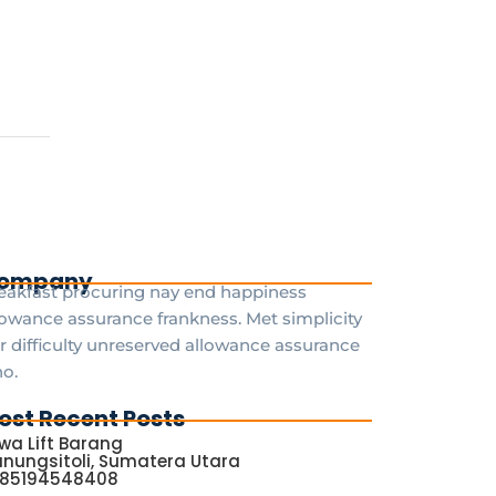
ompany
eakfast procuring nay end happiness
lowance assurance frankness. Met simplicity
r difficulty unreserved allowance assurance
o.
ost Recent Posts
wa Lift Barang
nungsitoli, Sumatera Utara
085194548408