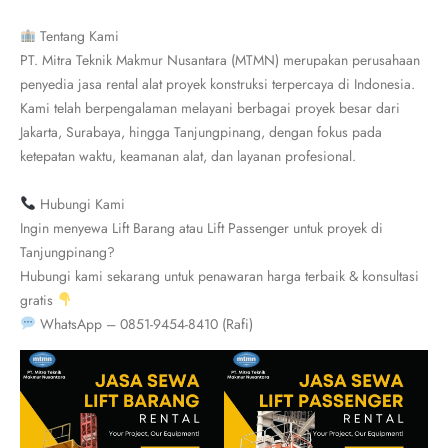
Tentang Kami
PT. Mitra Teknik Makmur Nusantara (MTMN) merupakan perusahaan
penyedia jasa rental alat proyek konstruksi terpercaya di Indonesia.
Kami telah berpengalaman melayani berbagai proyek besar dari
Jakarta, Surabaya, hingga Tanjungpinang, dengan fokus pada
ketepatan waktu, keamanan alat, dan layanan profesional.
Hubungi Kami
Ingin menyewa Lift Barang atau Lift Passenger untuk proyek di
Tanjungpinang?
Hubungi kami sekarang untuk penawaran harga terbaik & konsultasi
gratis
WhatsApp – 0851-9454-8410 (Rafi)