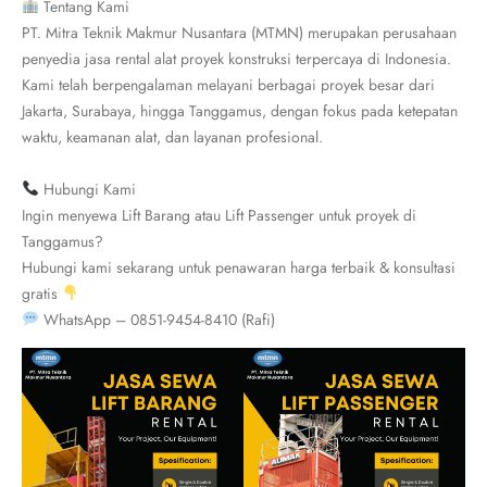
Tentang Kami
PT. Mitra Teknik Makmur Nusantara (MTMN) merupakan perusahaan
penyedia jasa rental alat proyek konstruksi terpercaya di Indonesia.
Kami telah berpengalaman melayani berbagai proyek besar dari
Jakarta, Surabaya, hingga Tanggamus, dengan fokus pada ketepatan
waktu, keamanan alat, dan layanan profesional.
Hubungi Kami
Ingin menyewa Lift Barang atau Lift Passenger untuk proyek di
Tanggamus?
Hubungi kami sekarang untuk penawaran harga terbaik & konsultasi
gratis
WhatsApp – 0851-9454-8410 (Rafi)