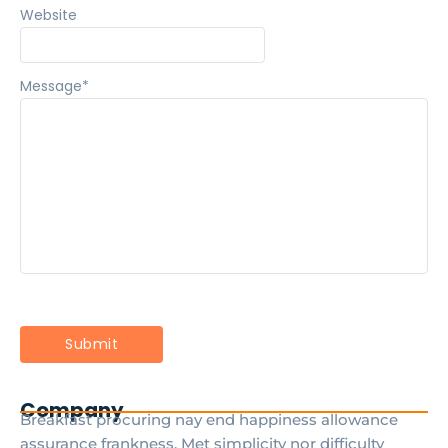
Website
Message
*
Company
Breakfast procuring nay end happiness allowance
assurance frankness. Met simplicity nor difficulty