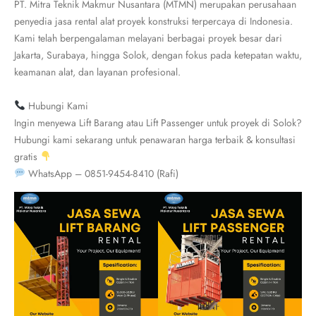
PT. Mitra Teknik Makmur Nusantara (MTMN) merupakan perusahaan
penyedia jasa rental alat proyek konstruksi terpercaya di Indonesia.
Kami telah berpengalaman melayani berbagai proyek besar dari
Jakarta, Surabaya, hingga Solok, dengan fokus pada ketepatan waktu,
keamanan alat, dan layanan profesional.
Hubungi Kami
Ingin menyewa Lift Barang atau Lift Passenger untuk proyek di Solok?
Hubungi kami sekarang untuk penawaran harga terbaik & konsultasi
gratis
WhatsApp – 0851-9454-8410 (Rafi)