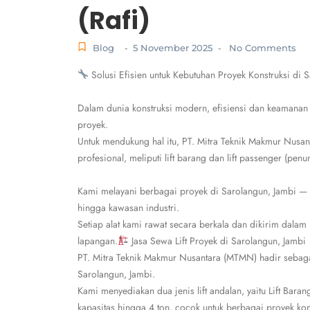
(Rafi)
Blog
5 November 2025
No Comments
-
-
Solusi Efisien untuk Kebutuhan Proyek Konstruksi di 
Dalam dunia konstruksi modern, efisiensi dan keamanan
proyek.
Untuk mendukung hal itu, PT. Mitra Teknik Makmur Nusan
profesional, meliputi lift barang dan lift passenger (p
Kami melayani berbagai proyek di Sarolangun, Jambi — mu
hingga kawasan industri.
Setiap alat kami rawat secara berkala dan dikirim dalam
lapangan.
Jasa Sewa Lift Proyek di Sarolangun, Jambi
PT. Mitra Teknik Makmur Nusantara (MTMN) hadir sebagai 
Sarolangun, Jambi.
Kami menyediakan dua jenis lift andalan, yaitu Lift Bara
kapasitas hingga 4 ton, cocok untuk berbagai proyek kon