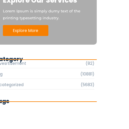
Explore Our Services
Lorem Ipsum is simply dumy text of the
printing typesetting industry.
Explore More
ategory
vesrtisement
(82)
og
(10881)
categorized
(5683)
ags