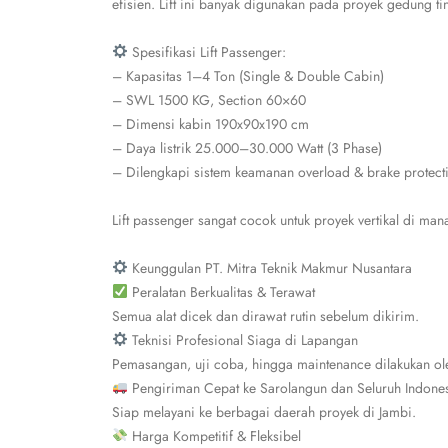
efisien. Lift ini banyak digunakan pada proyek gedung ti
Spesifikasi Lift Passenger:
– Kapasitas 1–4 Ton (Single & Double Cabin)
– SWL 1500 KG, Section 60×60
– Dimensi kabin 190x90x190 cm
– Daya listrik 25.000–30.000 Watt (3 Phase)
– Dilengkapi sistem keamanan overload & brake protect
Lift passenger sangat cocok untuk proyek vertikal di man
Keunggulan PT. Mitra Teknik Makmur Nusantara
Peralatan Berkualitas & Terawat
Semua alat dicek dan dirawat rutin sebelum dikirim.
Teknisi Profesional Siaga di Lapangan
Pemasangan, uji coba, hingga maintenance dilakukan ole
Pengiriman Cepat ke Sarolangun dan Seluruh Indone
Siap melayani ke berbagai daerah proyek di Jambi.
Harga Kompetitif & Fleksibel