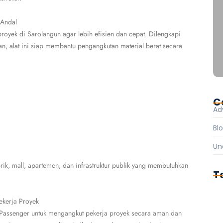
 Andal
royek di Sarolangun agar lebih efisien dan cepat. Dilengkapi
an, alat ini siap membantu pengangkutan material berat secara
C
Ad
Bl
Un
rik, mall, apartemen, dan infrastruktur publik yang membutuhkan
T
ekerja Proyek
t Passenger untuk mengangkut pekerja proyek secara aman dan