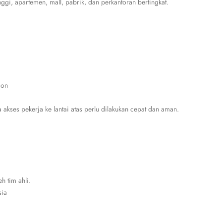
nggi, apartemen, mall, pabrik, dan perkantoran bertingkat.
ion
a akses pekerja ke lantai atas perlu dilakukan cepat dan aman.
h tim ahli.
sia