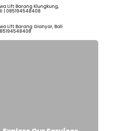
wa Lift Barang Klungkung,
li | 085194548408
wa Lift Barang Gianyar, Bali
085194548408