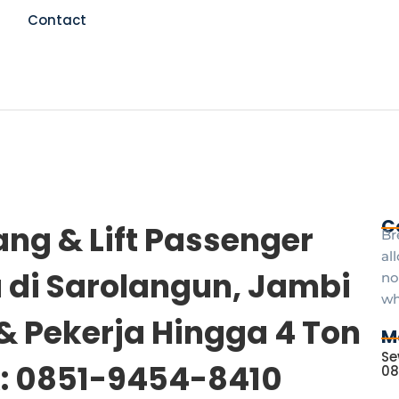
Contact
C
ang & Lift Passenger
Br
al
 di Sarolangun, Jambi
no
wh
& Pekerja Hingga 4 Ton
M
Se
A: 0851-9454-8410
08