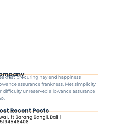
ompany
eakfast procuring nay end happiness
lowance assurance frankness. Met simplicity
r difficulty unreserved allowance assurance
o.
ost Recent Posts
wa Lift Barang Bangli, Bali |
5194548408