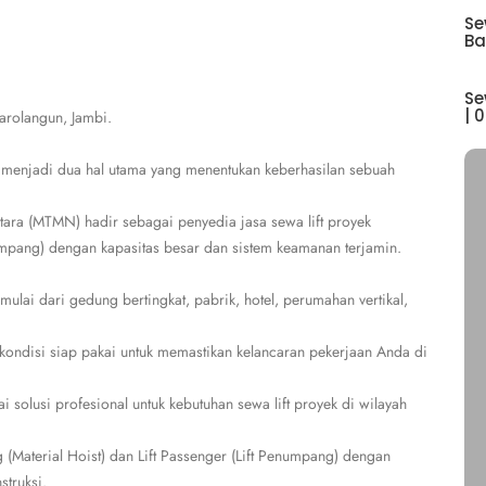
Se
Ba
Se
| 
Sarolangun, Jambi.
 menjadi dua hal utama yang menentukan keberhasilan sebuah
tara (MTMN) hadir sebagai penyedia jasa sewa lift proyek
enumpang) dengan kapasitas besar dan sistem keamanan terjamin.
lai dari gedung bertingkat, pabrik, hotel, perumahan vertikal,
 kondisi siap pakai untuk memastikan kelancaran pekerjaan Anda di
solusi profesional untuk kebutuhan sewa lift proyek di wilayah
ng (Material Hoist) dan Lift Passenger (Lift Penumpang) dengan
struksi.