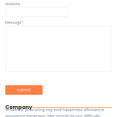
Website
Message
*
Company
Breakfast procuring nay end happiness allowance
assurance frankness. Met simplicity nor difficulty