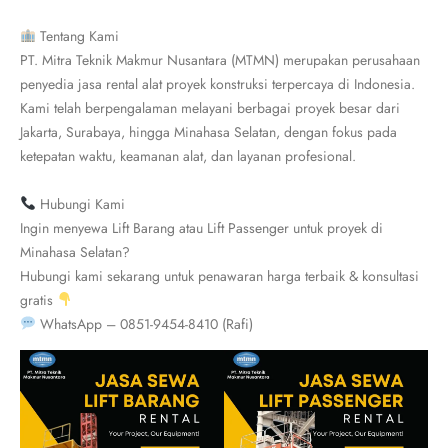
Tentang Kami
PT. Mitra Teknik Makmur Nusantara (MTMN) merupakan perusahaan
penyedia jasa rental alat proyek konstruksi terpercaya di Indonesia.
Kami telah berpengalaman melayani berbagai proyek besar dari
Jakarta, Surabaya, hingga Minahasa Selatan, dengan fokus pada
ketepatan waktu, keamanan alat, dan layanan profesional.
Hubungi Kami
Ingin menyewa Lift Barang atau Lift Passenger untuk proyek di
Minahasa Selatan?
Hubungi kami sekarang untuk penawaran harga terbaik & konsultasi
gratis
WhatsApp – 0851-9454-8410 (Rafi)