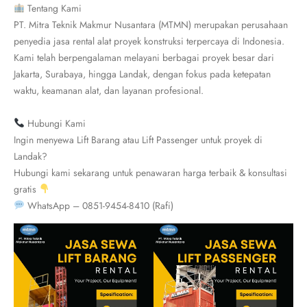
Tentang Kami
PT. Mitra Teknik Makmur Nusantara (MTMN) merupakan perusahaan
penyedia jasa rental alat proyek konstruksi terpercaya di Indonesia.
Kami telah berpengalaman melayani berbagai proyek besar dari
Jakarta, Surabaya, hingga Landak, dengan fokus pada ketepatan
waktu, keamanan alat, dan layanan profesional.
Hubungi Kami
Ingin menyewa Lift Barang atau Lift Passenger untuk proyek di
Landak?
Hubungi kami sekarang untuk penawaran harga terbaik & konsultasi
gratis
WhatsApp – 0851-9454-8410 (Rafi)