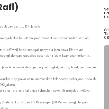
afi)
Se
Pa
Ut
epulauan Seribu, DKI Jakarta.
Se
Ti
08
 menjadi dua hal utama yang menentukan keberhasilan sebuah
tara (MTMN) hadir sebagai penyedia jasa sewa lift proyek
enumpang) dengan kapasitas besar dan sistem keamanan terjamin.
 Jakarta — mulai dari gedung bertingkat, pabrik, hotel, perumahan
 kondisi siap pakai untuk memastikan kelancaran pekerjaan Anda di
DKI Jakarta
solusi profesional untuk kebutuhan sewa lift proyek di wilayah
ng (Material Hoist) dan Lift Passenger (Lift Penumpang) dengan
struksi.