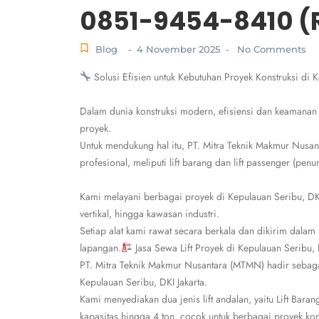
0851-9454-8410 (R
Blog
4 November 2025
No Comments
-
-
Solusi Efisien untuk Kebutuhan Proyek Konstruksi di K
Dalam dunia konstruksi modern, efisiensi dan keamanan
proyek.
Untuk mendukung hal itu, PT. Mitra Teknik Makmur Nusan
profesional, meliputi lift barang dan lift passenger (p
Kami melayani berbagai proyek di Kepulauan Seribu, DKI
vertikal, hingga kawasan industri.
Setiap alat kami rawat secara berkala dan dikirim dalam
lapangan.
Jasa Sewa Lift Proyek di Kepulauan Seribu, 
PT. Mitra Teknik Makmur Nusantara (MTMN) hadir sebagai 
Kepulauan Seribu, DKI Jakarta.
Kami menyediakan dua jenis lift andalan, yaitu Lift Bara
kapasitas hingga 4 ton, cocok untuk berbagai proyek kon