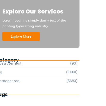
Explore Our Services
Lorem Ipsum is simply dumy text of the
printing typesetting industry.
Explore More
ategory
vesrtisement
(90)
og
(10881)
categorized
(5683)
ags