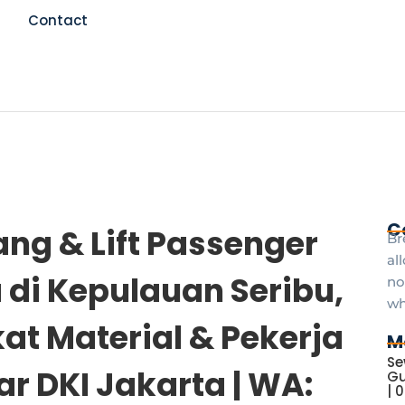
Contact
C
ang & Lift Passenger
Br
al
 di Kepulauan Seribu,
no
wh
at Material & Pekerja
M
Se
ar DKI Jakarta | WA:
Gu
| 