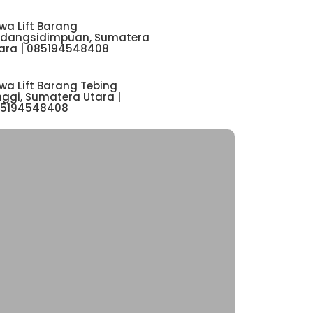
wa Lift Barang
dangsidimpuan, Sumatera
ara | 085194548408
wa Lift Barang Tebing
nggi, Sumatera Utara |
5194548408