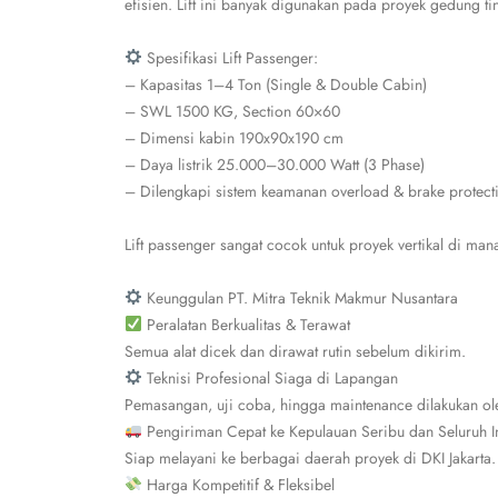
efisien. Lift ini banyak digunakan pada proyek gedung ti
Spesifikasi Lift Passenger:
– Kapasitas 1–4 Ton (Single & Double Cabin)
– SWL 1500 KG, Section 60×60
– Dimensi kabin 190x90x190 cm
– Daya listrik 25.000–30.000 Watt (3 Phase)
– Dilengkapi sistem keamanan overload & brake protect
Lift passenger sangat cocok untuk proyek vertikal di man
Keunggulan PT. Mitra Teknik Makmur Nusantara
Peralatan Berkualitas & Terawat
Semua alat dicek dan dirawat rutin sebelum dikirim.
Teknisi Profesional Siaga di Lapangan
Pemasangan, uji coba, hingga maintenance dilakukan ole
Pengiriman Cepat ke Kepulauan Seribu dan Seluruh I
Siap melayani ke berbagai daerah proyek di DKI Jakarta.
Harga Kompetitif & Fleksibel