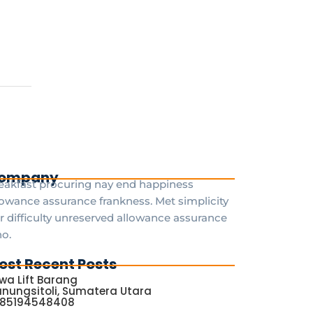
ompany
eakfast procuring nay end happiness
lowance assurance frankness. Met simplicity
r difficulty unreserved allowance assurance
o.
ost Recent Posts
wa Lift Barang
nungsitoli, Sumatera Utara
085194548408