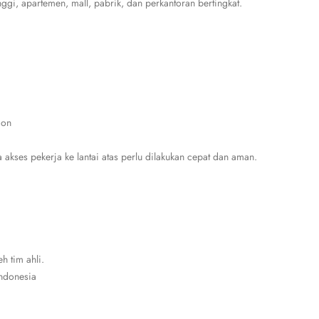
nggi, apartemen, mall, pabrik, dan perkantoran bertingkat.
ion
a akses pekerja ke lantai atas perlu dilakukan cepat dan aman.
h tim ahli.
ndonesia