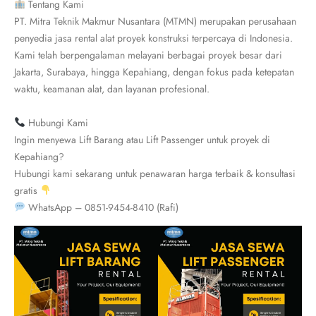
Tentang Kami
PT. Mitra Teknik Makmur Nusantara (MTMN) merupakan perusahaan
penyedia jasa rental alat proyek konstruksi terpercaya di Indonesia.
Kami telah berpengalaman melayani berbagai proyek besar dari
Jakarta, Surabaya, hingga Kepahiang, dengan fokus pada ketepatan
waktu, keamanan alat, dan layanan profesional.
Hubungi Kami
Ingin menyewa Lift Barang atau Lift Passenger untuk proyek di
Kepahiang?
Hubungi kami sekarang untuk penawaran harga terbaik & konsultasi
gratis
WhatsApp – 0851-9454-8410 (Rafi)