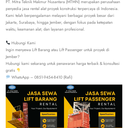
PT. Mitra Teknik Makmur Nusantara (MTMN) merupakan perusahaan
penyedia jasa rental alat proyek konstruksi terpercaya di Indonesia.
Kami telah berpengalaman melayani berbagai proyek besar dari
Jakarta, Surabaya, hingga Jember, dengan fokus pada ketepatan
waktu, keamanan alat, dan layanan profesional.
Hubungi Kami
Ingin menyewa Lift Barang atau Lift Passenger untuk proyek di
Jember?
Hubungi kami sekarang untuk penawaran harga terbaik & konsultasi
gratis
WhatsApp – 0851-9454-8410 (Rafi)