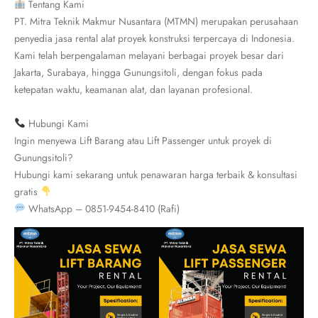
Tentang Kami
PT. Mitra Teknik Makmur Nusantara (MTMN) merupakan perusahaan
penyedia jasa rental alat proyek konstruksi terpercaya di Indonesia.
Kami telah berpengalaman melayani berbagai proyek besar dari
Jakarta, Surabaya, hingga Gunungsitoli, dengan fokus pada
ketepatan waktu, keamanan alat, dan layanan profesional.
Hubungi Kami
Ingin menyewa Lift Barang atau Lift Passenger untuk proyek di
Gunungsitoli?
Hubungi kami sekarang untuk penawaran harga terbaik & konsultasi
gratis
WhatsApp – 0851-9454-8410 (Rafi)