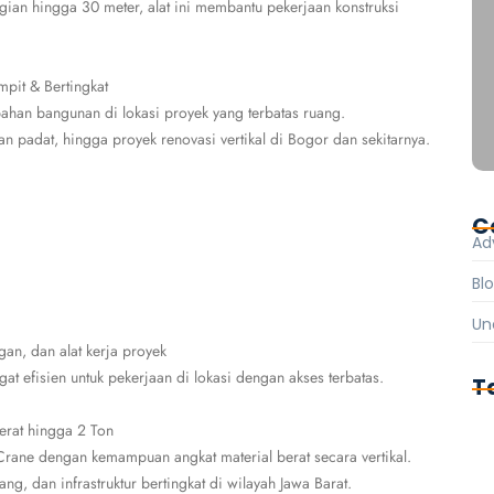
ian hingga 30 meter, alat ini membantu pekerjaan konstruksi
pit & Bertingkat
han bangunan di lokasi proyek yang terbatas ruang.
 padat, hingga proyek renovasi vertikal di Bogor dan sekitarnya.
C
Ad
Bl
Un
gan, dan alat kerja proyek
t efisien untuk pekerjaan di lokasi dengan akses terbatas.
T
erat hingga 2 Ton
Crane dengan kemampuan angkat material berat secara vertikal.
g, dan infrastruktur bertingkat di wilayah Jawa Barat.