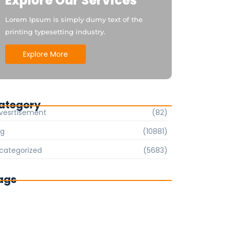
Explore Our Services
Lorem Ipsum is simply dumy text of the
printing typesetting industry.
Explore More
ategory
vesrtisement
(82)
og
(10881)
categorized
(5683)
ags