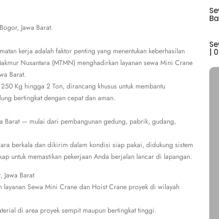
Se
Ba
Bogor, Jawa Barat.
Se
matan kerja adalah faktor penting yang menentukan keberhasilan
| 
ik Makmur Nusantara (MTMN) menghadirkan layanan sewa Mini Crane
wa Barat.
s 250 Kg hingga 2 Ton, dirancang khusus untuk membantu
dung bertingkat dengan cepat dan aman.
wa Barat — mulai dari pembangunan gedung, pabrik, gudang,
ara berkala dan dikirim dalam kondisi siap pakai, didukung sistem
ngkap untuk memastikan pekerjaan Anda berjalan lancar di lapangan.
, Jawa Barat
 layanan Sewa Mini Crane dan Hoist Crane proyek di wilayah
terial di area proyek sempit maupun bertingkat tinggi.