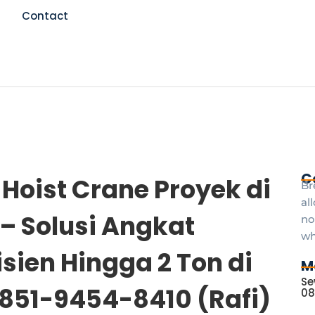
Contact
C
Hoist Crane Proyek di
Br
al
– Solusi Angkat
no
wh
isien Hingga 2 Ton di
M
Se
0851-9454-8410 (Rafi)
08