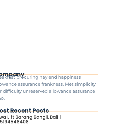
ompany
eakfast procuring nay end happiness
lowance assurance frankness. Met simplicity
r difficulty unreserved allowance assurance
o.
ost Recent Posts
wa Lift Barang Bangli, Bali |
5194548408