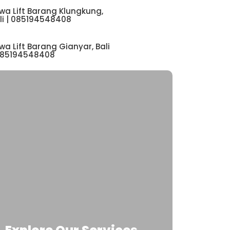
wa Lift Barang Klungkung,
li | 085194548408
wa Lift Barang Gianyar, Bali
085194548408